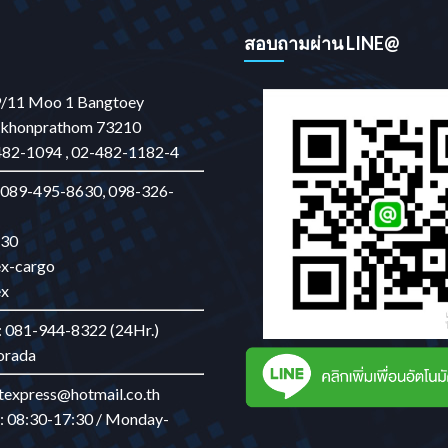
สอบถามผ่าน LINE@
Find out more →
9/11 Moo 1 Bangtoey
khonprathom 73210
482-1094 , 02-482-1182-4
 089-495-8630, 098-326-
130
lex-cargo
ex
: 081-944-8322 (24Hr.)
worada
etexpress@hotmail.co.th
: 08:30-17:30 / Monday-