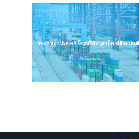
ขนส่ง นอกประเทศ โดยบริษัท บูลเล็ต Id line : bul