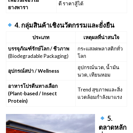
ดี ราคาสู้ได้
ยางพารา
4. กลุ่มสินค้าเชิงนวัตกรรมและยั่งยืน
ประเภท
เหตุผลที่น่าสนใจ
บรรจุภัณฑ์รักษ์โลก / ชีวภาพ
กระแสลดพลาสติกทั่ว
(Biodegradable Packaging)
โลก
อุปกรณ์นวด, น้ำมัน
อุปกรณ์สปา / Wellness
นวด, เทียนหอม
อาหารโปรตีนทางเลือก
Trend สุขภาพและสิ่ง
(Plant-based / Insect
แวดล้อมกำลังมาแรง
Protein)
5.
ตลาดหลัก