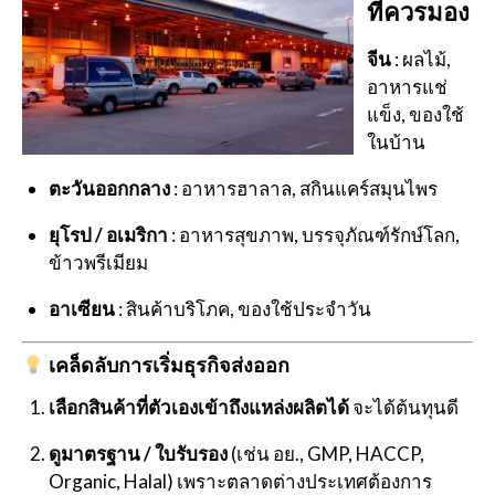
ที่ควรมอง
จีน
: ผลไม้,
อาหารแช่
แข็ง, ของใช้
ในบ้าน
ตะวันออกกลาง
: อาหารฮาลาล, สกินแคร์สมุนไพร
ยุโรป / อเมริกา
: อาหารสุขภาพ, บรรจุภัณฑ์รักษ์โลก,
ข้าวพรีเมียม
อาเซียน
: สินค้าบริโภค, ของใช้ประจำวัน
เคล็ดลับการเริ่มธุรกิจส่งออก
เลือกสินค้าที่ตัวเองเข้าถึงแหล่งผลิตได้
จะได้ต้นทุนดี
ดูมาตรฐาน / ใบรับรอง
(เช่น อย., GMP, HACCP,
Organic, Halal) เพราะตลาดต่างประเทศต้องการ