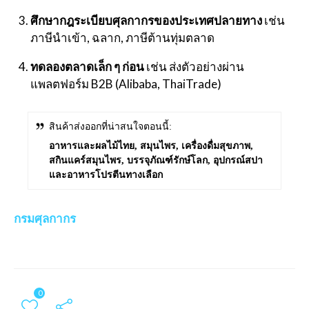
ศึกษากฎระเบียบศุลกากรของประเทศปลายทาง
เช่น
ภาษีนำเข้า, ฉลาก, ภาษีต้านทุ่มตลาด
ทดลองตลาดเล็ก ๆ ก่อน
เช่น ส่งตัวอย่างผ่าน
แพลตฟอร์ม B2B (Alibaba, ThaiTrade)
สินค้าส่งออกที่น่าสนใจตอนนี้:
อาหารและผลไม้ไทย, สมุนไพร, เครื่องดื่มสุขภาพ,
สกินแคร์สมุนไพร, บรรจุภัณฑ์รักษ์โลก, อุปกรณ์สปา
และอาหารโปรตีนทางเลือก
กรมศุลกากร
0