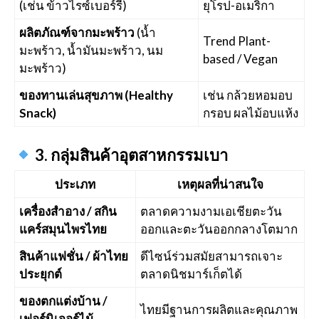
(เช่น ข้าวไรซ์เบอร์รี)
ยุโรป-อเมริกา
ผลิตภัณฑ์จากมะพร้าว
(น้ำ
Trend Plant-
มะพร้าว, น้ำมันมะพร้าว, นม
based / Vegan
มะพร้าว)
ของทานเล่นสุขภาพ (Healthy
เช่น กล้วยหอมอบ
Snack)
กรอบ ผลไม้อบแห้ง
3. กลุ่มสินค้าอุตสาหกรรมเบา
ประเภท
เหตุผลที่น่าสนใจ
เครื่องสำอาง / สกิน
ตลาดความงามเอเชียตะวัน
แคร์สมุนไพรไทย
ออกและตะวันออกกลางโตมาก
สินค้าแฟชั่น / ผ้าไทย
ดีไซน์ร่วมสมัยสามารถเจาะ
ประยุกต์
ตลาดนิชมาร์เก็ตได้
ของตกแต่งบ้าน /
ไทยมีฐานการผลิตและคุณภาพ
เฟอร์นิเจอร์ไม้