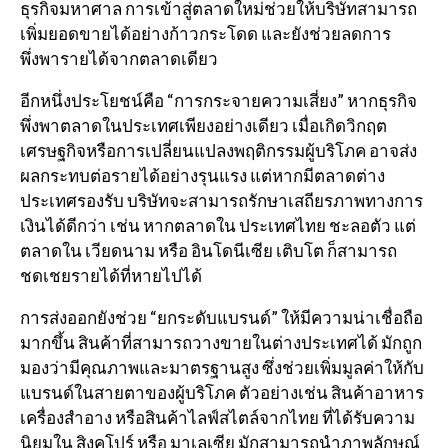
ธุรกิจมหาศาล การเข้าสู่ตลาดใหม่ช่วยให้บริษัทสามารถ
เพิ่มยอดขายได้อย่างก้าวกระโดด และยังช่วยลดการ
พึ่งพารายได้จากตลาดเดียว
อีกหนึ่งประโยชน์คือ “การกระจายความเสี่ยง” หากธุรกิจ
พึ่งพาตลาดในประเทศเพียงอย่างเดียว เมื่อเกิดวิกฤต
เศรษฐกิจหรือการเปลี่ยนแปลงพฤติกรรมผู้บริโภค อาจส่ง
ผลกระทบต่อรายได้อย่างรุนแรง แต่หากมีตลาดต่าง
ประเทศรองรับ บริษัทจะสามารถรักษาเสถียรภาพทางการ
เงินได้ดีกว่า เช่น หากตลาดใน
ประเทศไทย
ชะลอตัว แต่
ตลาดใน
เวียดนาม
หรือ
อินโดนีเซีย
เติบโต ก็สามารถ
ชดเชยรายได้ที่หายไปได้
การส่งออกยังช่วย “ยกระดับแบรนด์” ให้มีความน่าเชื่อถือ
มากขึ้น สินค้าที่สามารถวางขายในต่างประเทศได้ มักถูก
มองว่ามีคุณภาพและมาตรฐานสูง ซึ่งช่วยเพิ่มมูลค่าให้กับ
แบรนด์ในสายตาของผู้บริโภค ตัวอย่างเช่น สินค้าอาหาร
เครื่องสำอาง หรือสินค้าไลฟ์สไตล์จากไทย ที่ได้รับความ
นิยมใน
สิงคโปร์
หรือ
มาเลเซีย
มักสามารถนำภาพลักษณ์