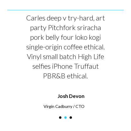
Carles deep v try-hard, art
Car
party Pitchfork sriracha
p
pork belly four loko kogi
p
single-origin coffee ethical.
sin
Vinyl small batch High Life
Vi
selfies iPhone Truffaut
s
PBR&B ethical.
Josh Devon
Virgin Cadburry / CTO