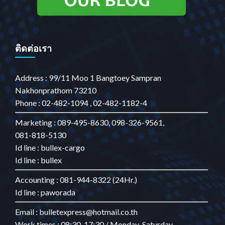
ติดต่อเรา
Address : 99/11 Moo 1 Bangtoey Sampran
Nakhonprathom 73210
Phone : 02-482-1094 , 02-482-1182-4
Marketing : 089-495-8630, 098-326-9561,
081-818-5130
Id line : bullex-cargo
Id line : bullex
Accounting : 081-944-8322 (24Hr.)
Id line : paworada
Email : bulletexpress@hotmail.co.th
Work times : 08:30-17:30 / Monday-Saturday